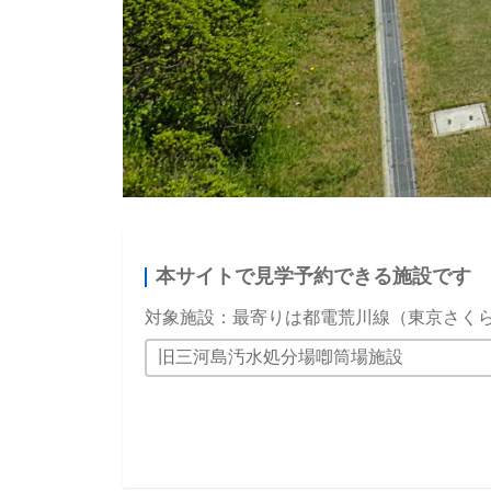
本サイトで見学予約できる施設です
対象施設：最寄りは都電荒川線（東京さく
旧三河島汚水処分場喞筒場施設